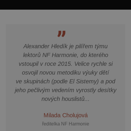
ander Hledík je pilířem týmu
Ale
orů NF Harmonie, do kterého
svědom
il v roce 2015. Velice rychle si
pečliv
jil novou metodiku výuky dětí
velice 
pinách (podle El Sistemy) a pod
vím, pr
člivým vedením vyrostly desítky
onak.
nových houslistů...
Sama uč
opravdu
Milada Cholujová
a
ředitelka NF Harmonie