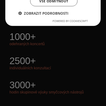
VŠE ODMÍTNOUT
12
+
ZOBRAZIT PODROBNOSTI
let lektorských zkušeností
POWERED BY COOKIESCRIPT
1000
+
odehraných koncertů
2500
+
individuálních konzultací
3000
+
hodin skupinové výuky smyčcových nástrojů