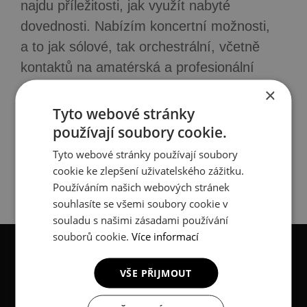
najdu příležitosti, jak využít nabyté
dovednosti. Nabízím koncertní možnosti,
a to jak sólové, tak orchestrální, včetně
kontaktů na amatérská a profesionální
uskupení v Praze.
×
Tyto webové stránky
používají soubory cookie.
Zjistit více
Tyto webové stránky používají soubory
cookie ke zlepšení uživatelského zážitku.
Používáním našich webových stránek
souhlasíte se všemi soubory cookie v
souladu s našimi zásadami používání
souborů cookie.
Více informací
VŠE PŘIJMOUT
/ Proč si vybrat mě