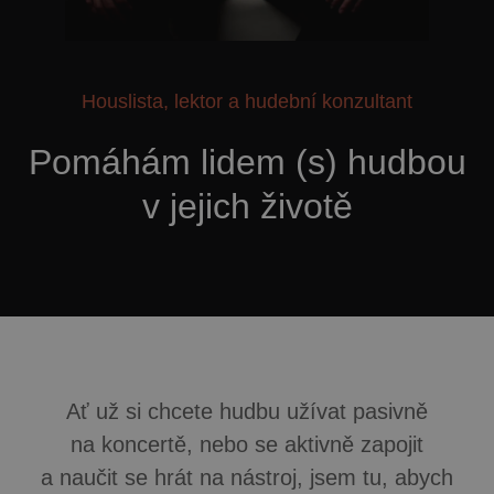
Houslista, lektor a hudební konzultant
Pomáhám lidem (s) hudbou
v jejich životě
Ať už si chcete hudbu užívat pasivně
na koncertě, nebo se aktivně zapojit
a naučit se hrát na nástroj, jsem tu, abych